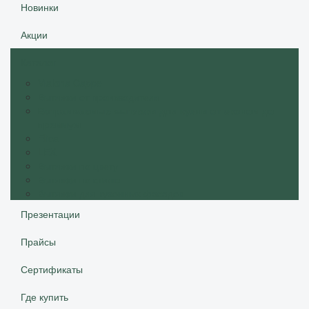
Новинки
Акции
Каталог
Vialona Cappe
Вытяжки от производителя
Встраиваемые вытяжки для кухни от эконом до
премиум
Elica
LEX
Вытяжки по цвету
Вытяжки по стилю
Вытяжки для кухонных фасадов
Презентации
Прайсы
Сертификаты
Где купить