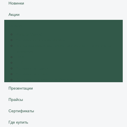
Новинки
Акции
Каталог
Vialona Cappe
Вытяжки от производителя
Встраиваемые вытяжки для кухни от эконом до
премиум
Elica
LEX
Вытяжки по цвету
Вытяжки по стилю
Вытяжки для кухонных фасадов
Презентации
Прайсы
Сертификаты
Где купить