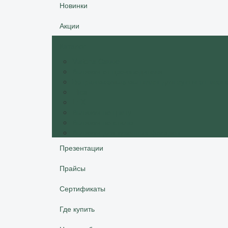
Новинки
Акции
Каталог
Vialona Cappe
Вытяжки от производителя
Встраиваемые вытяжки для кухни от экон
Elica
LEX
Вытяжки по цвету
Вытяжки по стилю
Вытяжки для кухонных фасадов
Презентации
Прайсы
Сертификаты
Где купить