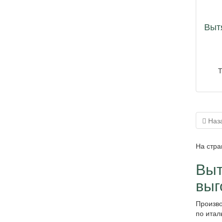
Выт
Т
Наз
На стра
Выт
выг
Произво
по итал