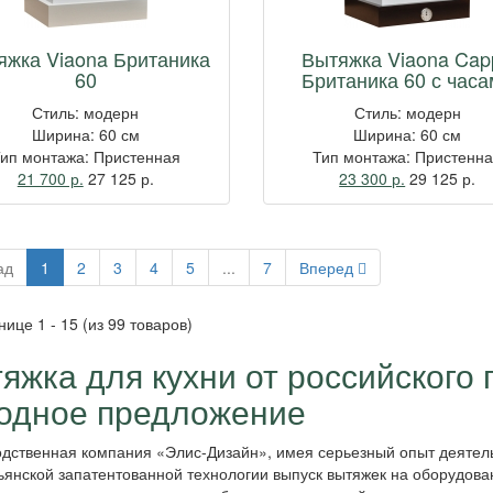
яжка Viaona Британика
Вытяжка Viaona Cap
60
Британика 60 с часа
Стиль: модерн
Стиль: модерн
Ширина: 60 см
Ширина: 60 см
ип монтажа: Пристенная
Тип монтажа: Пристенн
21 700 р.
27 125
р.
23 300 р.
29 125
р.
ад
1
2
3
4
5
...
7
Вперед
нице 1 - 15
(из 99 товаров)
яжка для кухни от российского 
одное предложение
дственная компания «Элис-Дизайн», имея серьезный опыт деятель
ьянской запатентованной технологии выпуск вытяжек на оборудов