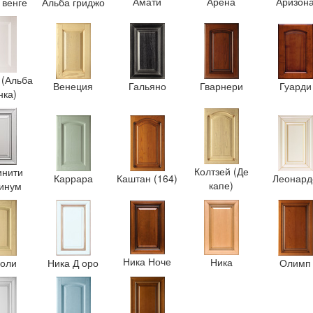
Амати
Арена
Аризон
 венге
Альба гриджо
 (Альба
Венеция
Гальяно
Гварнери
Гуарди
нка)
Колтзей (Де
нити
Каррара
Каштан (164)
Леонард
капе)
инум
Ника Ноче
Ника
оли
Ника Д оро
Олимп