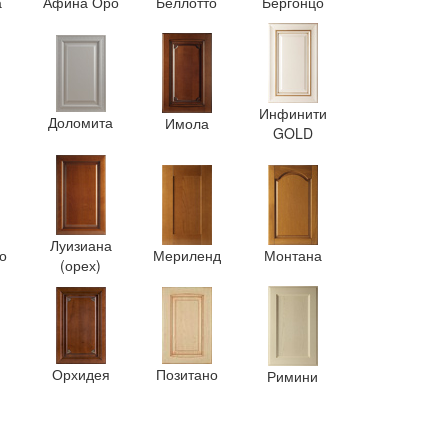
а
Афина Оро
Беллотто
Бергонцо
Инфинити
Доломита
Имола
GOLD
Луизиана
о
Мериленд
Монтана
(орех)
Орхидея
Позитано
Римини