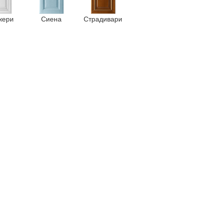
жери
Сиена
Страдивари