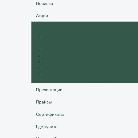
Новинки
Акции
Каталог
Vialona Cappe
Вытяжки от производителя
Встраиваемые вытяжки для кухни от экон
Elica
LEX
Вытяжки по цвету
Вытяжки по стилю
Вытяжки для кухонных фасадов
Презентации
Прайсы
Сертификаты
Где купить