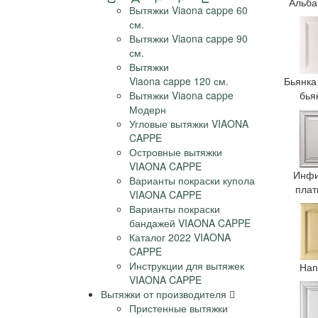
Альба
Вытяжки Viaona cappe 60
см.
Вытяжки Viaona cappe 90
см.
Вытяжки
Viaona cappe 120 см.
Бьянка
Вытяжки Viaona cappe
бья
Модерн
Угловые вытяжки VIAONA
CAPPE
Островные вытяжки
VIAONA CAPPE
Инфи
Варианты покраски купола
плат
VIAONA CAPPE
Варианты покраски
бандажей VIAONA CAPPE
Каталог 2022 VIAONA
CAPPE
Инструкции для вытяжек
Нап
VIAONA CAPPE
Вытяжки от производителя
Пристенные вытяжки