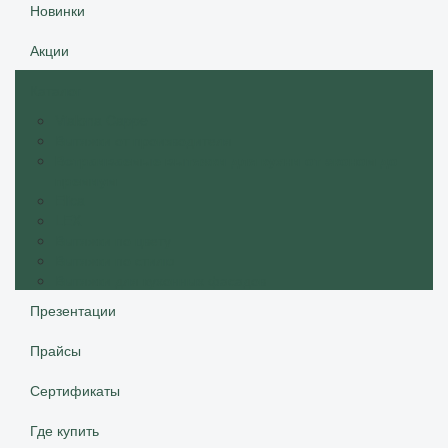
Новинки
Акции
Каталог
Vialona Cappe
Вытяжки от производителя
Встраиваемые вытяжки для кухни от эконом до
премиум
Elica
LEX
Вытяжки по цвету
Вытяжки по стилю
Вытяжки для кухонных фасадов
Презентации
Прайсы
Сертификаты
Где купить