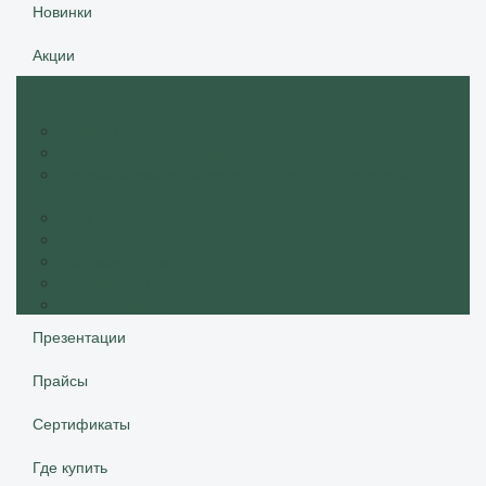
Новинки
Акции
Каталог
Vialona Cappe
Вытяжки от производителя
Встраиваемые вытяжки для кухни от эконом до
премиум
Elica
LEX
Вытяжки по цвету
Вытяжки по стилю
Вытяжки для кухонных фасадов
Презентации
Прайсы
Сертификаты
Где купить