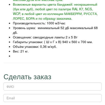
Возможные варианты цвета бандажей: неокрашенный
(бук или дуб), любой цвет по палитре RAL K7, NCS,
WCP, в любой цвет из коллекции МАКБЕРРИ, РУССТА,
ЛОРЕС, БОРА и по образцу заказчика.
Производительность: 1000 м3/час
Уровень шума: минимальный 52 дБ максимальный 68
дБ.
Освещение: свеодиодные лампы 2 х 5 Вт
Габариты упаковки: ( Ш х Г х В) 940 х 560 х 700 мм.
Объём упаковки: 0,36 м/куб.
Вес: 21 кг.
Сделать заказ
ФИО
Email